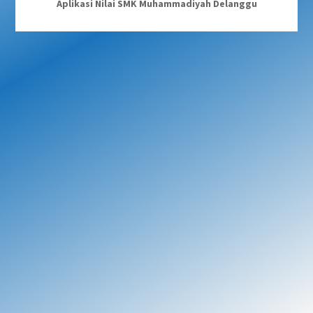
Aplikasi Nilai SMK Muhammadiyah Delanggu